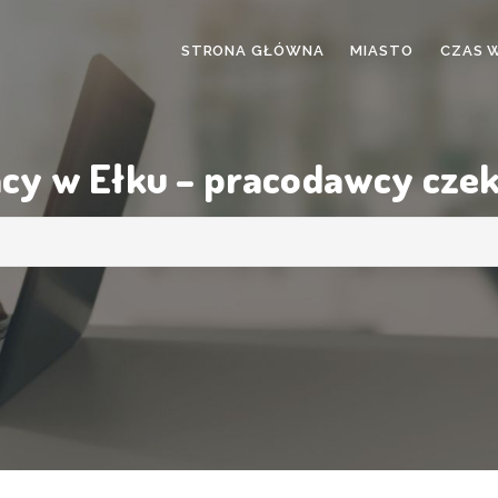
STRONA GŁÓWNA
MIASTO
CZAS 
acy w Ełku – pracodawcy cze