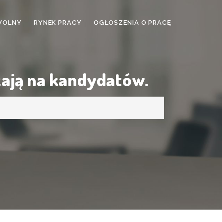
WOLNY
RYNEK PRACY
OGŁOSZENIA O PRACĘ
kają na kandydatów.