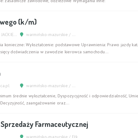
ie: zasadnicze zawodowe, odzieżowe Wymagania inne:
owego (k/m)
JACTRANS PRIME JACKIEWICZ RADOSŁAW
warmińsko-mazurskie / Olecko
konieczne: Wykształcenie: podstawowe Uprawnienia: Prawo jazdy kat. 
sięcy doświadczenia w zawodzie kierowca samochodu...
a
aca.pl
warmińsko-mazurskie / Olsztyn
nimum średnie wykształcenie, Dyspozycyjność i odpowiedzialność, Umie
 Decyzyjność, zaangażowanie oraz...
s. Sprzedaży Farmaceutycznej
warmińsko-mazurskie / Ełk