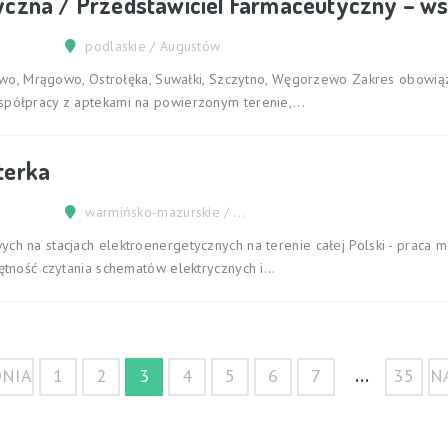
yczna / Przedstawiciel Farmaceutyczny – ws
podlaskie / Augustów
ajewo, Mrągowo, Ostrołęka, Suwałki, Szczytno, Węgorzewo Zakres obowi
spółpracy z aptekami na powierzonym terenie,...
terka
warmińsko-mazurskie / Olsztyn
ch na stacjach elektroenergetycznych na terenie całej Polski - praca 
ętność czytania schematów elektrycznych i...
...
DNIA
1
2
3
4
5
6
7
35
N