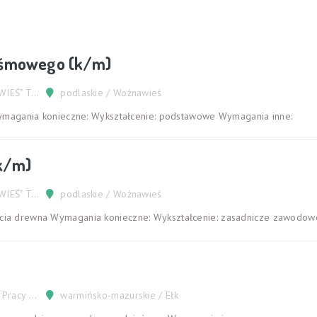
taśmowego (k/m)
TARTAK "WOŹNAWIEŚ" TOMASZ BIELAWSKI
podlaskie / Woźnawieś
gania konieczne: Wykształcenie: podstawowe Wymagania inne:
k/m)
TARTAK "WOŹNAWIEŚ" TOMASZ BIELAWSKI
podlaskie / Woźnawieś
ięcia drewna Wymagania konieczne: Wykształcenie: zasadnicze zawodow
Powiatowy Urząd Pracy w Ełku
warmińsko-mazurskie / Ełk