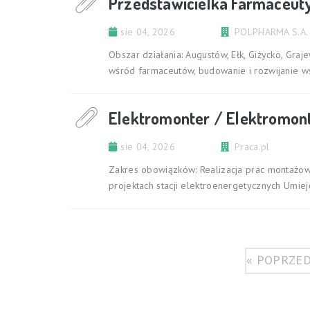
Przedstawicielka Farmaceut
sie 04, 2026
POLPHARMA S.A.
Obszar działania: Augustów, Ełk, Giżycko, Gr
wśród farmaceutów, budowanie i rozwijanie w
Elektromonter / Elektromon
sie 04, 2026
Praca.pl
Zakres obowiązków: Realizacja prac montażowy
projektach stacji elektroenergetycznych Umiej
« POPRZE