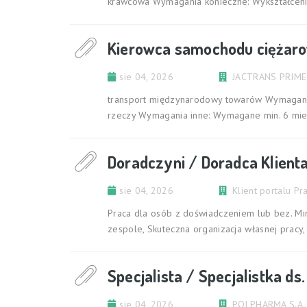
krawcowa Wymagania konieczne: Wykształcen
Kierowca samochodu ciężar
sie 04, 2026
transport międzynarodowy towarów Wymagania 
rzeczy Wymagania inne: Wymagane min. 6 mie
Doradczyni / Doradca Klient
sie 04, 2026
Klient portalu Pr
Praca dla osób z doświadczeniem lub bez. Mi
zespole, Skuteczna organizacja własnej pracy,
Specjalista / Specjalistka d
sie 04, 2026
POLPHARMA S.A.